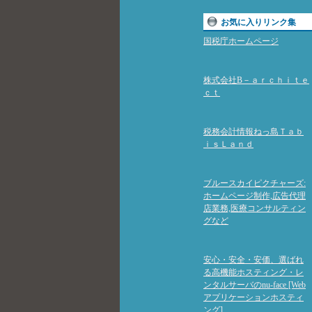
お気に入りリンク集
国税庁ホームページ
株式会社B－ａｒｃｈｉｔｅ
ｃｔ
税務会計情報ねっ島Ｔａｂ
ｉｓＬａｎｄ
ブルースカイピクチャーズ:
ホームページ制作,広告代理
店業務,医療コンサルティン
グなど
安心・安全・安価、選ばれ
る高機能ホスティング・レ
ンタルサーバのnu-face [Web
アプリケーションホスティ
ング]