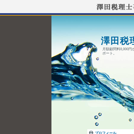
澤田税
月額顧問料8,00
ポート。
プロフィール