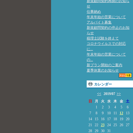
新規顧問契約再開のお知ら
せ
仕事納め
年末年始の営業について
アルバイト募集
新規顧問契約の停止のお知
らせ
税理士試験を終えて
コロナウイルスでの対応
に...
年末年始の営業について
の...
新プラン開始のご案内
夏季休業のお知らせ
カレンダー
<<
2019/07
>>
日
月
火
水
木
金
土
1
2
3
4
5
6
7
8
9
10
11
12
13
14
15
16
17
18
19
20
21
22
23
24
25
26
27
28
29
30
31