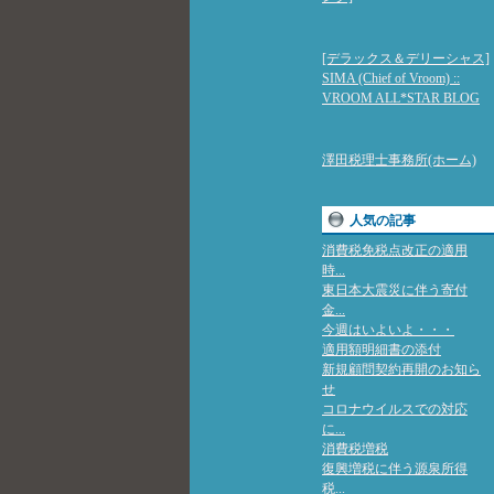
[デラックス＆デリーシャス]
SIMA (Chief of Vroom) ::
VROOM ALL*STAR BLOG
澤田税理士事務所(ホーム)
人気の記事
消費税免税点改正の適用
時...
東日本大震災に伴う寄付
金...
今週はいよいよ・・・
適用額明細書の添付
新規顧問契約再開のお知ら
せ
コロナウイルスでの対応
に...
消費税増税
復興増税に伴う源泉所得
税...