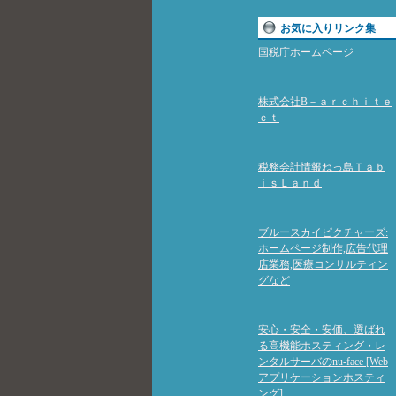
お気に入りリンク集
国税庁ホームページ
株式会社B－ａｒｃｈｉｔｅ
ｃｔ
税務会計情報ねっ島Ｔａｂ
ｉｓＬａｎｄ
ブルースカイピクチャーズ:
ホームページ制作,広告代理
店業務,医療コンサルティン
グなど
安心・安全・安価、選ばれ
る高機能ホスティング・レ
ンタルサーバのnu-face [Web
アプリケーションホスティ
ング]