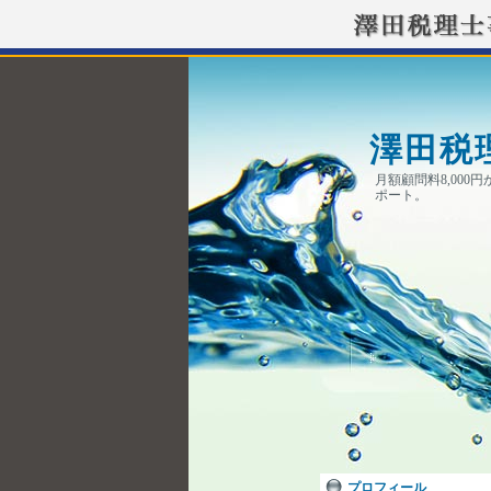
澤田税
月額顧問料8,00
ポート。
プロフィール