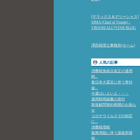
[デラックス＆デリーシャス]
SIMA (Chief of Vroom) ::
VROOM ALL*STAR BLOG
澤田税理士事務所(ホーム)
人気の記事
消費税免税点改正の適用
時...
東日本大震災に伴う寄付
金...
今週はいよいよ・・・
適用額明細書の添付
新規顧問契約再開のお知ら
せ
コロナウイルスでの対応
に...
消費税増税
復興増税に伴う源泉所得
税...