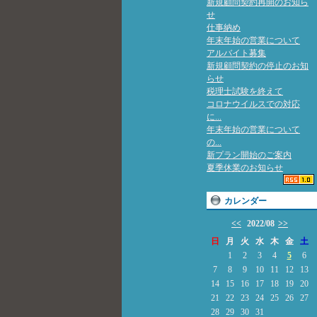
新規顧問契約再開のお知ら
せ
仕事納め
年末年始の営業について
アルバイト募集
新規顧問契約の停止のお知
らせ
税理士試験を終えて
コロナウイルスでの対応
に...
年末年始の営業について
の...
新プラン開始のご案内
夏季休業のお知らせ
カレンダー
<<
2022/08
>>
日
月
火
水
木
金
土
1
2
3
4
5
6
7
8
9
10
11
12
13
14
15
16
17
18
19
20
21
22
23
24
25
26
27
28
29
30
31