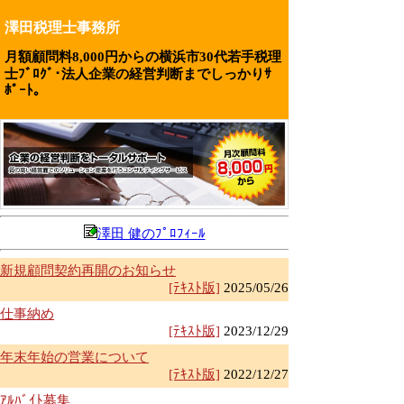
澤田税理士事務所
月額顧問料8,000円からの横浜市30代若手税理
士ﾌﾞﾛｸﾞ･法人企業の経営判断までしっかりｻ
ﾎﾟｰﾄ｡
澤田 健のﾌﾟﾛﾌｨｰﾙ
新規顧問契約再開のお知らせ
[ﾃｷｽﾄ版]
2025/05/26
仕事納め
[ﾃｷｽﾄ版]
2023/12/29
年末年始の営業について
[ﾃｷｽﾄ版]
2022/12/27
ｱﾙﾊﾞｲﾄ募集