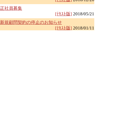
正社員募集
[ﾃｷｽﾄ版]
2018/05/21
新規顧問契約の停止のお知らせ
[ﾃｷｽﾄ版]
2018/01/11
経営革新等支援機関
[ﾃｷｽﾄ版]
2017/07/05
開業10周年です
[ﾃｷｽﾄ版]
2017/06/26
ｱﾙﾊﾞｲﾄ募集終了のお知らせ
[ﾃｷｽﾄ版]
2017/03/27
ｱﾙﾊﾞｲﾄ募集のお知らせ
[ﾃｷｽﾄ版]
2017/02/24
年末年始の休業のお知らせ
[ﾃｷｽﾄ版]
2016/12/28
新規のお問合せの方は必ずご一読ください!
[ﾃｷｽﾄ版]
2016/07/13
上に戻る