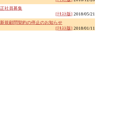
正社員募集
[ﾃｷｽﾄ版]
2018/05/21
新規顧問契約の停止のお知らせ
[ﾃｷｽﾄ版]
2018/01/11
経営革新等支援機関
[ﾃｷｽﾄ版]
2017/07/05
開業10周年です
[ﾃｷｽﾄ版]
2017/06/26
ｱﾙﾊﾞｲﾄ募集終了のお知らせ
[ﾃｷｽﾄ版]
2017/03/27
ｱﾙﾊﾞｲﾄ募集のお知らせ
[ﾃｷｽﾄ版]
2017/02/24
年末年始の休業のお知らせ
[ﾃｷｽﾄ版]
2016/12/28
新規のお問合せの方は必ずご一読ください!
[ﾃｷｽﾄ版]
2016/07/13
上に戻る