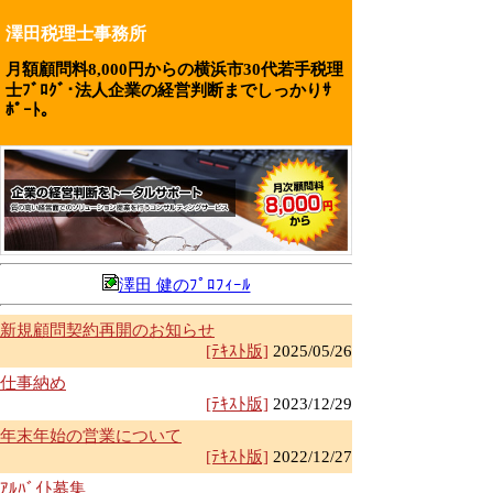
澤田税理士事務所
月額顧問料8,000円からの横浜市30代若手税理
士ﾌﾞﾛｸﾞ･法人企業の経営判断までしっかりｻ
ﾎﾟｰﾄ｡
澤田 健のﾌﾟﾛﾌｨｰﾙ
新規顧問契約再開のお知らせ
[ﾃｷｽﾄ版]
2025/05/26
仕事納め
[ﾃｷｽﾄ版]
2023/12/29
年末年始の営業について
[ﾃｷｽﾄ版]
2022/12/27
ｱﾙﾊﾞｲﾄ募集