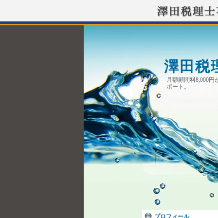
澤田税
月額顧問料8,00
ポート。
プロフィール