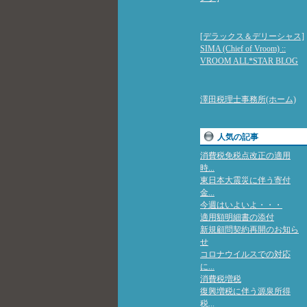
[デラックス＆デリーシャス]
SIMA (Chief of Vroom) ::
VROOM ALL*STAR BLOG
澤田税理士事務所(ホーム)
人気の記事
消費税免税点改正の適用
時...
東日本大震災に伴う寄付
金...
今週はいよいよ・・・
適用額明細書の添付
新規顧問契約再開のお知ら
せ
コロナウイルスでの対応
に...
消費税増税
復興増税に伴う源泉所得
税...