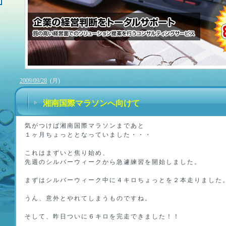
2009/09/28
(月)
湘南国際マラソンへ向けて
気がつけば湘南国際マラソンまであと
１ヶ月ちょっととなっていました・・・
これはまずいと焦り始め、
先週のシルバーウィークから急遽練習を開始しました。
まずはシルバーウィーク中に４キロちょっとを２本走りました
うん、意外とやれてしまうものですね。
そして、昨日ついに６キロを完走できました！！