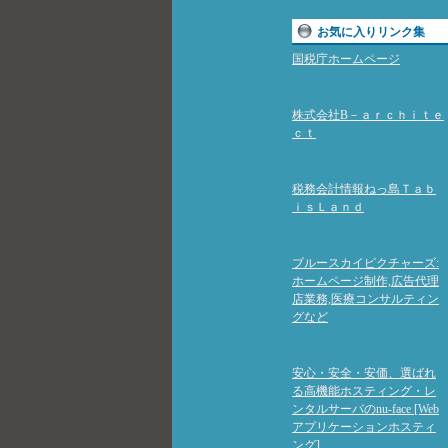
お気に入りリンク集
国税庁ホームページ
株式会社B－ａｒｃｈｉｔｅ
ｃｔ
税務会計情報ねっ島Ｔａｂ
ｉｓＬａｎｄ
ブルースカイピクチャーズ:
ホームページ制作,広告代理
店業務,医療コンサルティン
グなど
安心・安全・安価、選ばれ
る高機能ホスティング・レ
ンタルサーバのnu-face [Web
アプリケーションホスティ
ング]