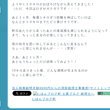
ようやく１０キロがおぼろげながら見えてきました！
（ただ、今日はひざがガクガクです・・・）
あと１ヶ月、毎週１キロずつ距離を伸ばしていけば
なんとか１０キロまでたどり着けそうです。
昨日あたりから走ったあとの達成感を感じられるようになって
きて、ちょっと走るのが楽しくなってきました。
昔の自分を思い出してみるとこんなに走るなんて
ちょっと信じられませんが・・・（苦笑）
さあ、あと１ヶ月！
あともうちょっとだけ頑張ってみよう！！
10キロ走りきった後、どんな感情が生まれるのか
ちょっと楽しみです。
法人税務顧問月額8000円からの澤田税理士事務所[サイトトップ
にほんブログ村