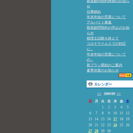
新規顧問契約再開のお知ら
せ
仕事納め
年末年始の営業について
アルバイト募集
新規顧問契約の停止のお知
らせ
税理士試験を終えて
コロナウイルスでの対応
に...
年末年始の営業について
の...
新プラン開始のご案内
夏季休業のお知らせ
カレンダー
<<
2009/09
>>
日
月
火
水
木
金
土
1
2
3
4
5
6
7
8
9
10
11
12
13
14
15
16
17
18
19
20
21
22
23
24
25
26
27
28
29
30