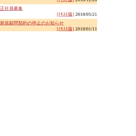
正社員募集
[ﾃｷｽﾄ版]
2018/05/21
新規顧問契約の停止のお知らせ
[ﾃｷｽﾄ版]
2018/01/11
経営革新等支援機関
[ﾃｷｽﾄ版]
2017/07/05
開業10周年です
[ﾃｷｽﾄ版]
2017/06/26
ｱﾙﾊﾞｲﾄ募集終了のお知らせ
[ﾃｷｽﾄ版]
2017/03/27
ｱﾙﾊﾞｲﾄ募集のお知らせ
[ﾃｷｽﾄ版]
2017/02/24
年末年始の休業のお知らせ
[ﾃｷｽﾄ版]
2016/12/28
新規のお問合せの方は必ずご一読ください!
[ﾃｷｽﾄ版]
2016/07/13
上に戻る