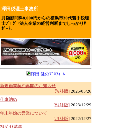
澤田税理士事務所
月額顧問料8,000円からの横浜市30代若手税理
士ﾌﾞﾛｸﾞ･法人企業の経営判断までしっかりｻ
ﾎﾟｰﾄ｡
澤田 健のﾌﾟﾛﾌｨｰﾙ
新規顧問契約再開のお知らせ
[ﾃｷｽﾄ版]
2025/05/26
仕事納め
[ﾃｷｽﾄ版]
2023/12/29
年末年始の営業について
[ﾃｷｽﾄ版]
2022/12/27
ｱﾙﾊﾞｲﾄ募集